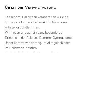
Über die Veranstaltung
Passend zu Halloween veranstalten wir eine 
Kinovorstellung als Ferienaktion für unsere 
Artistikka SchülerInnen.
Wir freuen uns auf ein ganz besonderes 
Erlebnis in der Aula des Dammer Gymnasiums. 
Jeder kommt wie er mag, im Alltagslook oder 
im Halloween-Kostüm.
Ihr dürft kleine Snacks für unser Buffet 
mitbringen - wer kreativ ist, gerne auch im 
Halloween-Style!
Einlass: 16:00 Uhr
Filmbeginn: 16:30 Uhr
Weiterlesen >
Diese Veranstaltung teilen