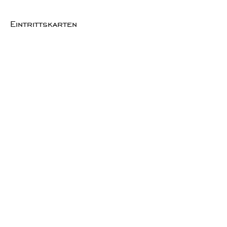
Eintrittskarten
Verkauf beendet
Tickettyp
Teilnehmer-Ticket Bullermeck
Mehr Infos
Preis
49,90 €
Diese Veranstaltung teilen