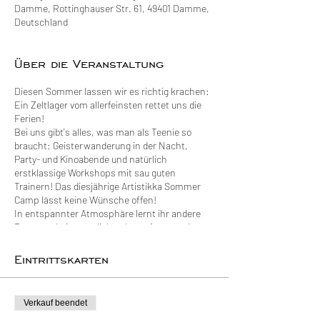
Damme, Rottinghauser Str. 61, 49401 Damme,
Deutschland
Über die Veranstaltung
Diesen Sommer lassen wir es richtig krachen:
Ein Zeltlager vom allerfeinsten rettet uns die
Ferien!
Bei uns gibt's alles, was man als Teenie so
braucht: Geisterwanderung in der Nacht,
Party- und Kinoabende und natürlich
erstklassige Workshops mit sau guten
Trainern! Das diesjährige Artistikka Sommer
Camp lässt keine Wünsche offen!
In entspannter Atmosphäre lernt ihr andere
Teenager bei gemütlichen Lagerfeuerrunden
kennen und genießt dabei das Zusammensein
in der Gruppe. Ihr könnt euch vollständig
Eintrittskarten
ausleben in unseren Kreativzelten und
komplett auspowern in der Sporthalle.
Breakdance, Luftartistik, Akrobatik und
Verkauf beendet
Jonglage - im Zirkuszelt findet jeder sein