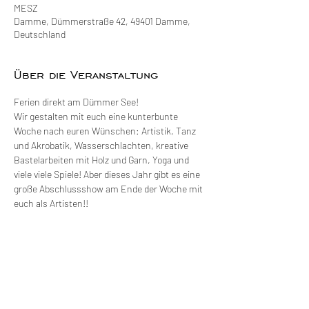
MESZ
Damme, Dümmerstraße 42, 49401 Damme,
Deutschland
Über die Veranstaltung
Ferien direkt am Dümmer See!
Wir gestalten mit euch eine kunterbunte 
Woche nach euren Wünschen: Artistik, Tanz 
und Akrobatik, Wasserschlachten, kreative 
Bastelarbeiten mit Holz und Garn, Yoga und 
viele viele Spiele! Aber dieses Jahr gibt es eine 
große Abschlussshow am Ende der Woche mit 
euch als Artisten!!
Meldet euch jetzt verbindlich an und sichert 
euch einen Platz in dieser Ferienfreizeit!
Ganz neu:
 Ticketpreis
 inkl. Mittagessen und 
Artistikka Ferien T-Shirt
!
Wichtiger Hinweis: Mindestteilnehmerzahl 30!
Am Freitag (12.07.24) findet um 15.30 Uhr die 
Abschlussshow statt! 